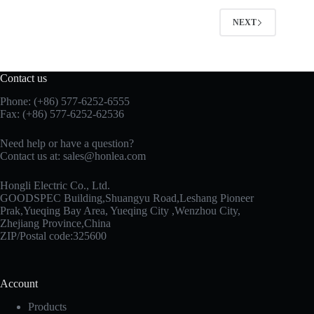
NEXT
Contact us
Phone: (+86) 577-6252-6555
Fax: (+86) 577-6252-62536
Need help or have a question?
Contact us at:
sales@honlea.com
Hongli Electric Co., Ltd.
GOODSPEC Building,Shuangyu Road,Leshang Pioneer
Prak,Yueqing Bay Area, Yueqing City ,Wenzhou City,
Zhejiang Province,China
ZIP/Postal code:325600
Account
Products