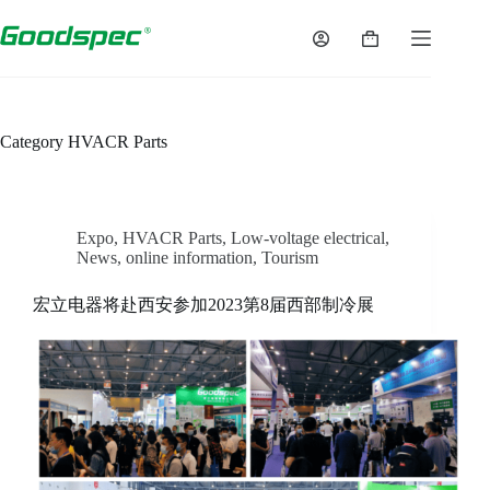
Skip
to
Shopping
content
cart
Category
HVACR Parts
Expo
,
HVACR Parts
,
Low-voltage electrical
,
News
,
online information
,
Tourism
宏立电器将赴西安参加2023第8届西部制冷展