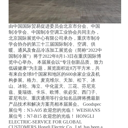
由中国国际贸易促进委员会北京市分会、中国
制冷学会、中国制冷空调工业协会共同主办，
北京国际展览中心有限公司承办，重庆市制冷
学会协办的第三十三届国际制冷、空调、供
暖、通风及食品冷冻加工展览会（简称“2022中
国制冷展”）将于2022年8月1-3日在重庆国际博
览中心举办。 本届展会以“专注创新品质、致力
低碳健康”为主题，展览面积近8万平方米，共
有来自全球8个国家和地区的600余家企业及机
构参展。格力、麦克维尔、天加、松下、冰
山、冰轮、海立、中化蓝天、三花、芬尼克
兹、曼瑞德、卡乐、欧博、依必安、西门子、
霍尼韦尔、重庆通用等行业知名品牌将携最新
产品技术和解决方案亮相本届展会。 Goodspec
展位号：N3-A05 欢迎您的光临！ WEISHANS
展位号：N7-B15 欢迎您的光临！ HONGLI
ELECTRIC-SERVICE FOR GLOBAL
CUSTOMERS Hongli Electric Co., Ltd. has been a