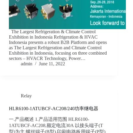
The Largest Refrigeration & Climate Control
Exhibition in Indonesia Refrigeration & HVAC
Indonesia presents a robust B2B Platform and opens
as The Largest Refrigeration and Climate Control
Exhibition in Indonesia, focusing on three combined
sectors – HVACR Technology, Power…
admin
June 11, 2022
Relay
HLR6100-1ATUBCF-AC208/240功率继电器
一.产品概述 1.产品适用范围 HLR6100-
1ATUBCF-AC208,额定电流30A 以接头端子(T
型)为主.螺丝端子(B型).印刷电路板用端子(P型)