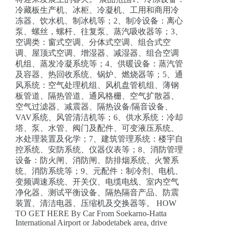
冷藏板生产机、冰柜、冷凝机、工用和商用冷
冻器、饮水机、制冰机等；2、制冷设备：离心
泵、螺丝，螺杆、往复泵、蒸汽吸收器等；3、
空调类：窗式空调、分体式空调、组合式空
调、屋顶式空调、增湿器、减湿器、组合空调
机组、蒸发冷凝系统等；4、供暖设备：蒸汽管
及容器、热回收系统、锅炉、燃烧器等；5、通
风系统：空气处理机组、风机盘管机组、薄钢
板管道、隔热管道、通风格栅、空气扩散器、
空气过滤器、减震器、隔热设备/隔音设备、
VAV系统、风管清洁机等；6、供水系统：冷却
塔、泵、水管、阀门及配件、可变液压系统、
水处理装置及化学；7、建筑管理系统：楼宇自
控系统、安防系统、仪器仪表等；8、消防管理
设备：防火闸、消防闸、防排烟系统、火警系
统、消防系统等；9、元配件：制冷剂、电机、
变频调速系统、开关仪、电缆电线、室内空气
净化器、测试平衡设备、隔热隔音产品、防震
装置、清洁电器、压缩机及交换器等。 HOW
TO GET HERE By Car From Soekarno-Hatta
International Airport or Jabodetabek area, drive