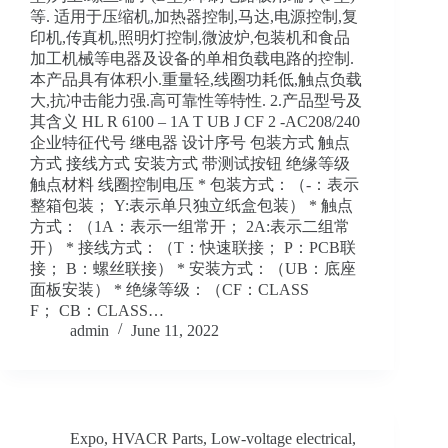
等. 适用于压缩机,加热器控制,马达,电源控制,复
印机,传真机,照明灯控制,微波炉,包装机和食品
加工机械等电器及设备的单相负载电路的控制.
本产品具有体积小.重量轻,线圈功耗低,触点负载
大,抗冲击能力强.高可靠性等特性. 2.产品型号及
其含义 HL R 6100 – 1A T UB J CF 2 -AC208/240
企业特征代号 继电器 设计序号 包装方式 触点
方式 接线方式 安装方式 带测试按钮 绝缘等级
触点材料 线圈控制电压 * 包装方式：（-：表示
整箱包装； Y:表示单只独立纸盒包装） * 触点
方式：（1A：表示一组常开； 2A:表示二组常
开） * 接线方式：（T：快速联接； P：PCB联
接； B：螺丝联接） * 安装方式：（UB：底座
面板安装） * 绝缘等级：（CF：CLASS
F； CB：CLASS…
admin
June 11, 2022
Expo
,
HVACR Parts
,
Low-voltage electrical
,