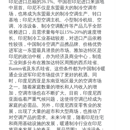
印尼进口总额的26.1%。中国在印尼进口来源地
中居首。印尼不仅是东盟最大的制冷空调市
场，也将成为东盟最大的制冷空调生产、转口
基地；印尼大型空调主机、小型制冷机组、空
调、冷冻设备、制冷空调配件等产品几乎全部
依赖进口，且需求量每年以15%-20%的速度增
长。印尼制冷工业基础较差，对进口产品依赖
性较强，中国制冷空调产品携品牌、价格优势
进军这一东盟最具潜质的市场。雅加达特区是
印尼的政治中枢，亦为经济及商业中心，制造
工业则多分布在雅加达特区周围的西爪哇省、
Banten省及东爪哇省。这些条件都为中国制冷暖
通企业进军印尼市场提供了更好的机遇。同
时，印度尼西亚是东南亚地区最大的空调市场
之一。随着家庭数量的增长和人均收入的增
加，空调市场也在不断扩大。目前，印度尼西
亚面临着严重气候问题，这使得空调已经成为
家庭的必需品。另外，印度尼西亚零售业的发
展，出现了大量的超市和大型商场，也推动了
对空调产品的需求。未来5年里，随着印尼住宅
和商用基础设施的发展，暖通制冷行业在印尼
将迎来发展上的春天。 展品范围1、冷冻设备：