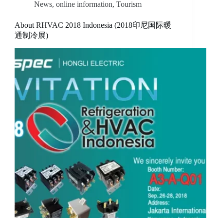
News
,
online information
,
Tourism
About RHVAC 2018 Indonesia (2018印尼国际暖
通制冷展)