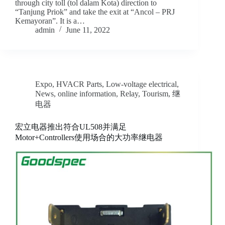
through city toll (tol dalam Kota) direction to
“Tanjung Priok” and take the exit at “Ancol – PRJ
Kemayoran”. It is a…
admin
June 11, 2022
Expo
,
HVACR Parts
,
Low-voltage electrical
,
News
,
online information
,
Relay
,
Tourism
,
继
电器
宏立电器推出符合UL508并满足
Motor+Controllers使用场合的大功率继电器